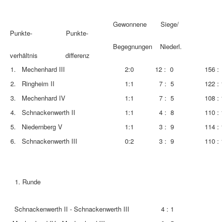
Gewonnene Siege/
Punkte- Punkte-
Begegnungen Niederl.
verhältnis differenz
1. Mechenhard III
2:0
12 : 0
156 :
2. Ringheim II
1:1
7 : 5
122 : 
3. Mechenhard IV
1:1
7 : 5
108 : 
4. Schnackenwerth II
1:1
4 : 8
110 : 
5. Niedernberg V
1:1
3 : 9
114 : 
6. Schnackenwerth III
0:2
3 : 9
110 : 
Runde
Schnackenwerth II - Schnackenwerth III
4 : 1